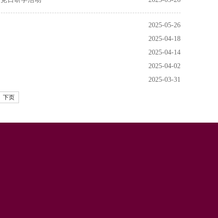
2025-05-26
2025-04-18
2025-04-14
2025-04-02
2025-03-31
下页