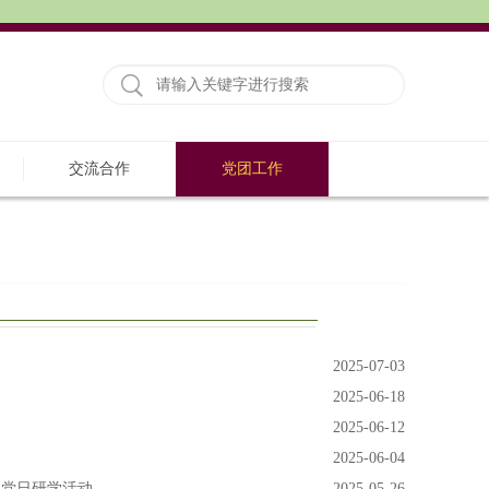
交流合作
党团工作
2025-07-03
习
2025-06-18
2025-06-12
2025-06-04
题党日研学活动
2025-05-26