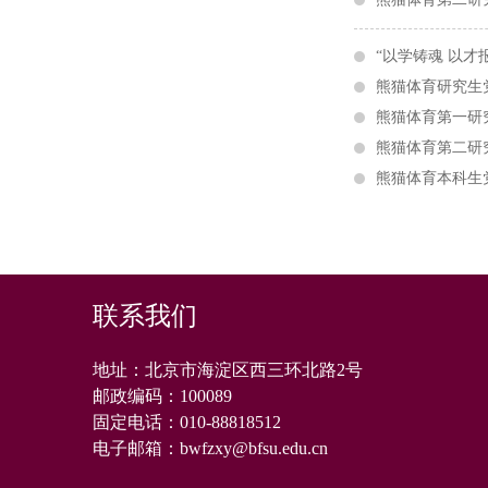
“以学铸魂 以才
熊猫体育研究生
熊猫体育第一研
熊猫体育第二研
熊猫体育本科生
联系我们
地址：北京市海淀区西三环北路2号
邮政编码：
100089
固定电话：
010-88818512
电子邮箱：
bwfzxy@bfsu.edu.cn