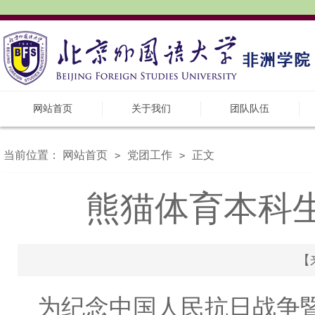
网站首页
关于我们
团队队伍
当前位置：
网站首页
党团工作
正文
>
>
熊猫体育本科生
【来
为纪念中国人民抗日战争