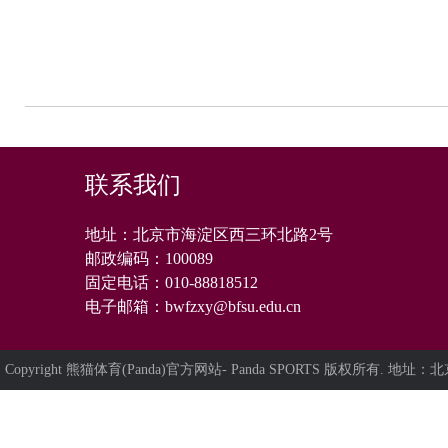
联系我们
地址：北京市海淀区西三环北路2号
邮政编码：
100089
固定电话：
010-88818512
电子邮箱：
bwfzxy@bfsu.edu.cn
Copyright 熊猫体育(Panda)官方网站- Panda SPORTS 版权所有. 地址：