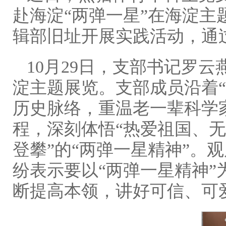
赴海淀“两弹一星”在海淀
辑部旧址开展实践活动，通
10月29日，支部书记罗
淀主题展览。支部成员沿着
历史脉络，重温老一辈科学
程，深刻体悟“热爱祖国、
登攀”的“两弹一星精神”。
纷表示要以“两弹一星精神
断提高本领，讲好可信、可