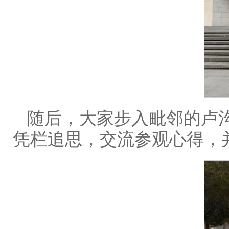
随后，大家步入毗邻的卢
凭栏追思，交流参观心得，