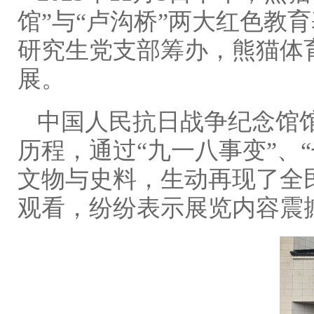
馆”与“卢沟桥”两大红色教
研究生党支部筹办，熊猫体
展。
中国人民抗日战争纪念馆
历程，通过“九一八事变”、
文物与史料，生动再现了全
观看，纷纷表示展览内容震