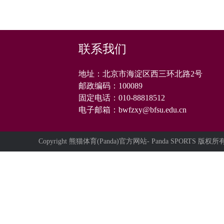
联系我们
地址：北京市海淀区西三环北路2号
邮政编码：
100089
固定电话：
010-88818512
电子邮箱：
bwfzxy@bfsu.edu.cn
Copyright 熊猫体育(Panda)官方网站- Panda SPORTS 版