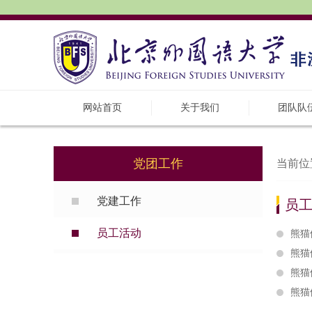
网站首页
关于我们
团队队
党团工作
当前位
党建工作
员
员工活动
熊猫
熊猫
熊猫
熊猫