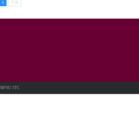
6
下页
FSU ITC