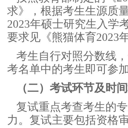
求》，根据考生生源质
2023年硕士研究生入
要求见《熊猫体育202
考生自行对照分数线，
考名单中的考生即可参
（二）考试环节及时间
复试重点考查考生的专
力。复试主要包括资格