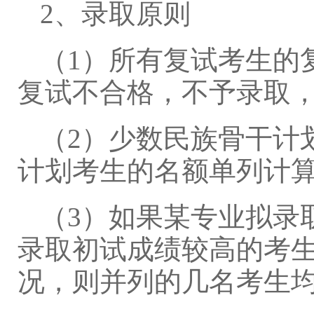
2、录取原则
（1）所有复试考生的
复试不合格，不予录取
（2）少数民族骨干计
计划考生的名额单列计
（3）如果某专业拟录
录取初试成绩较高的考
况，则并列的几名考生