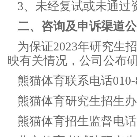
3、未经复试或未通过
二、
咨询及申诉渠道公
为保证2023年研究
映有关情况，公司公布
熊猫体育联系电话010-88
熊猫体育研究生招生办公室
熊猫体育招生监督电话：01