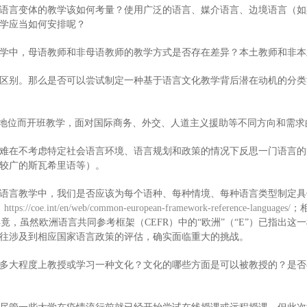
语言变体的教学该如何考量？使用广泛的语言、媒介语言、边境语言（如
学应当如何安排呢？
学中，母语教师和非母语教师的教学方式是否存在差异？本土教师和非本
区别。那么是否可以尝试制定一种基于语言文化教学背后潜在动机的分类
的地位而开班教学，面对国际商务、外交、人道主义援助等不同方向和需
难在不考虑特定社会语言环境、语言规划和政策的情况下反思一门语言的“
较广的斯瓦希里语等）。
语言教学中，我们是否应该为每个语种、每种情境、每种语言类型制定具
：
https://coe.int/en/web/common-european-framework-reference-languages/
；
竟，虽然欧洲语言共同参考框架（CEFR）中的“欧洲”（“E”）已指出
往涉及到相应国家语言政策的评估，确实面临重大的挑战。
多大程度上教授或学习一种文化？文化的哪些方面是可以被教授的？是否