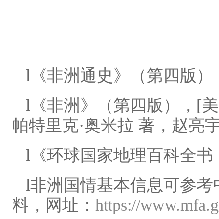
l《非洲通史》（第四版），
l《非洲》（第四版），[美]
帕特里克·奥米拉 著，赵亮宇
l《环球国家地理百科全
l非洲国情基本信息可参考
料，网址：
https://www.mfa.