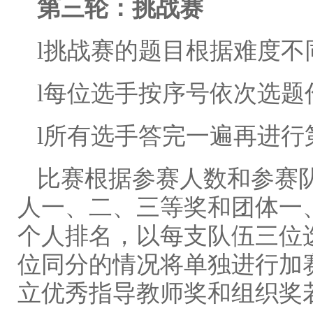
第三轮：
挑战
赛
l挑战赛的题目根据难度不
l每位选手按序号依次选
l所有选手答完一遍再进行
比赛根据参赛人数和参赛队
人一、二、三等奖和团体一
个人排名，以每支队伍三位
位同分的情况将单独进行加
立优秀指导教师奖和组织奖