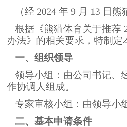
（经 2024 年 9 月 1
根据《熊猫体育关于推荐 
办法》的相关要求，特制定
一、组织领导
领导小组：由公司书记、
作协调人组成。
专家审核小组：由领导小
二、基本申请条件