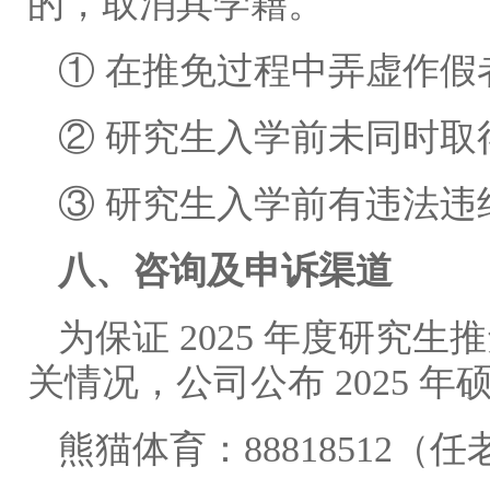
的，取消其学籍。
① 在推免过程中弄虚作假
② 研究生入学前未同时
③ 研究生入学前有违法
八、咨询及申诉渠道
为保证 2025 年度研
关情况，公司公布 2025 
熊猫体育：88818512（任