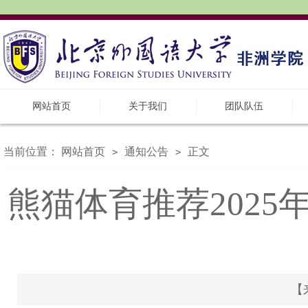
网站首页
关于我们
团队队伍
当前位置：
网站首页
通知公告
正文
>
>
熊猫体育推荐202
【来