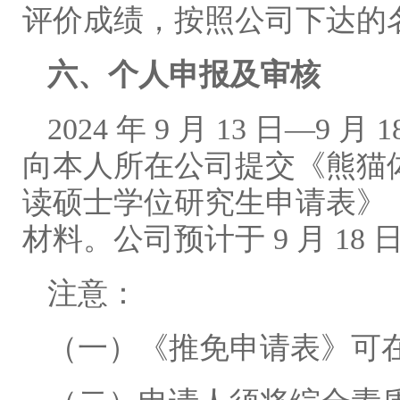
评价成绩，按照公司下达的
六、个人申报及审核
2024 年 9 月 13 日—
向本人所在公司提交《熊猫体
读硕士学位研究生申请表》
材料。公司预计于 9 月 18
注意：
（一）《推免申请表》可在