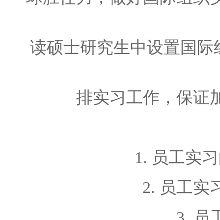
读硕士研究生中设置国际组
排实习工作，保证
1. 员工
2. 员工
3.