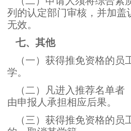
（二）申请人须将综合素质
列的认定部门审核，并加盖
无效。
七、其他
（一）获得推免资格的员
学。
（二）凡进入推荐名单者
由申报人承担相应后果。
（三）获得推免资格的员