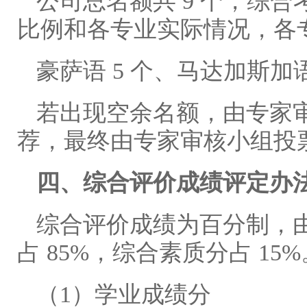
公司总名额共 9 个，综
比例和各专业实际情况，各
豪萨语 5 个、马达加斯加语
若出现空余名额，由专家
荐，最终由专家审核小组投
四、综合评价成绩评定办
综合评价成绩为百分制，
占 85%，综合素质分占 15%
（1）学业成绩分