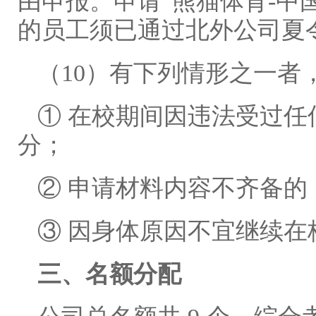
由申报。申请“熊猫体育-中
的员工须已通过北外公司夏
（10）有下列情形之一者
① 在校期间因违法受过
分；
② 申请材料内容不齐备的
③ 因身体原因不宜继续在
三、名额分配