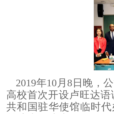
2019年10月8日
高校首次开设卢旺达语
共和国驻华使馆临时代办卢文杰