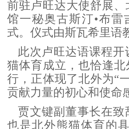
前驻卢旺达大使舒展、
馆一秘奥古斯汀•布雷吉亚（
式。仪式由斯瓦希里语
此次卢旺达语课程开
猫体育成立，也恰逢北
行，正体现了北外为“
贡献力量的初心和使命
贾文键副董事长在致
也是北外熊猫体育的