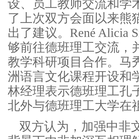
设、员工教师交流和学
了上次双方会面以来熊
出了建议。René Alic
够前往德班理工交流，
教学科研项目合作。马
洲语言文化课程开设和
林经理表示德班理工孔
北外与德班理工大学在
双方认为，加强中非