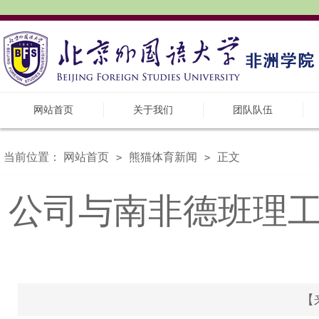
网站首页
关于我们
团队队伍
当前位置：
网站首页
熊猫体育新闻
正文
>
>
公司与南非德班理
【来