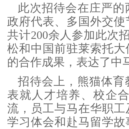
此次招待会在庄严的
政府代表、多国外交使
共计200余人参加此次
松和中国前驻莱索托大
的合作成果，表达了中
招待会上，熊猫体育
表就人才培养、校企
流，员工与马在华职工
学习体会和赴马留学故