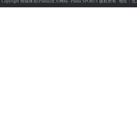
Copyright 熊猫体育(Panda)官方网站- Panda SPORTS 版权所有. 地址：