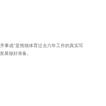
心齐事成”是熊猫体育过去六年工作的真实写
发展做好准备。