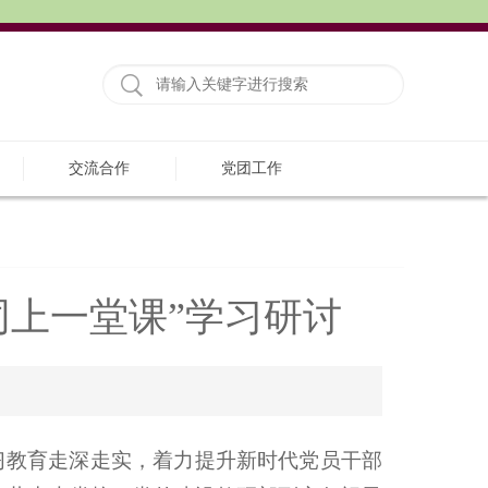
交流合作
党团工作
同上一堂课”学习研讨
习教育走深走实，着力提升新时代党员干部