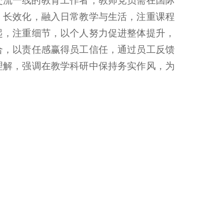
交流一线的教育工作者，教师党员需在国际
、长效化，融入日常教学与生活，注重课程
起，注重细节，以个人努力促进整体提升，
合，以责任感赢得员工信任，通过员工反馈
理解，强调在教学科研中保持务实作风，为