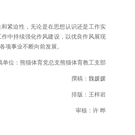
性和紧迫性，无论是在思想认识还是工作实
工作中持续强化作风建设，以优良作风展现
各项事业不断向前发展。
稿单位：熊猫体育党总支熊猫体育教工支部
撰稿：魏媛媛
排版：王梓岩
审核：许 晔