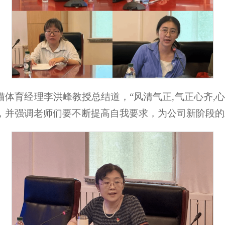
体育经理李洪峰教授总结道，“风清气正,气正心齐,
，并强调老师们要不断提高自我要求，为公司新阶段的