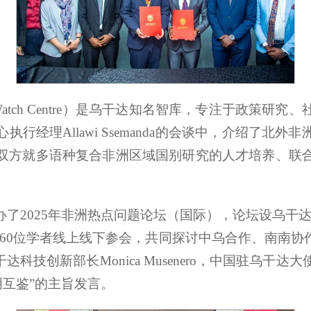
t Watch Centre）是乌干达知名智库，专注于政
行经理Allawi Ssemanda的会谈中，介绍了北
双方就多语种复合非洲区域国别研究的人才培养、联
了2025年非洲热点问题论坛（国际），论坛设乌干
约60位学者线上线下参会，共同探讨中乌合作、南南协
，乌干达科技创新部长Monica Musenero，中国驻
明互鉴”的主旨发言。