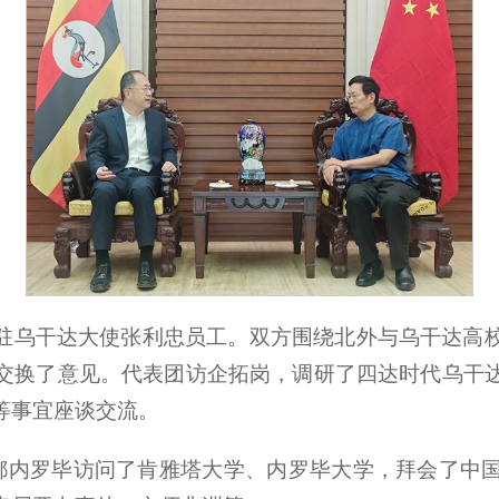
驻乌干达大使张利忠员工。双方围绕北外与乌干达高
交换了意见。代表团访企拓岗，调研了四达时代乌干
等事宜座谈交流。
亚首都内罗毕访问了肯雅塔大学、内罗毕大学，拜会了中