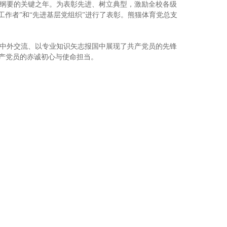
划纲要的关键之年。为表彰先进、树立典型，激励全校各级
工作者”和“先进基层党组织”进行了表彰。熊猫体育党总支
中外交流、以专业知识矢志报国中展现了共产党员的先锋
共产党员的赤诚初心与使命担当。