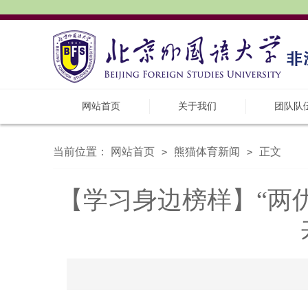
网站首页
关于我们
团队队
当前位置：
网站首页
熊猫体育新闻
正文
>
>
【学习身边榜样】“两