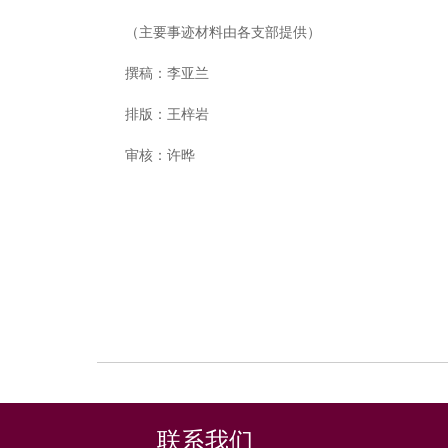
（主要事迹材料由各支部提供）
撰稿：李亚兰
排版：王梓岩
审核：许晔
联系我们