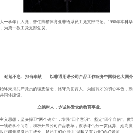
5年（大一学年）入党，曾任熊猫体育亚非语系员工党支部书记。1998年本
，为第一教工党支部党员。
勤勉不息、担当奉献——以非通用语公司产品工作服务中国特色大国外
始终秉持共产党员的理想信念，恪守为党育人、为国育才的初心本色，勤
共同体建设。
立德树人，赤诚热爱党的教育事业。
义思想，坚决捍卫“两个确立”，增强“四个意识”、坚定“四个自信”、做
持一线教学不间断，积极开展公司产品改革，教学评估分一贯优异。她高
以正能量指引员工成长，是员工们心目中“温暖又有力量”的好老师。