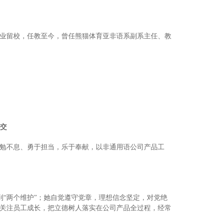
科毕业留校，任教至今，曾任熊猫体育亚非语系副系主任、教
交
勉不息、勇于担当，乐于奉献，以非通用语公司产品工
到“两个维护”；她自觉遵守党章，理想信念坚定，对党绝
度关注员工成长，把立德树人落实在公司产品全过程，经常