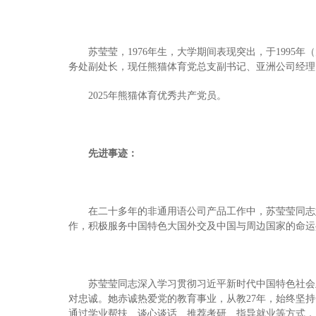
苏莹莹，1976年生，大学期间表现突出，于199
务处副处长，现任熊猫体育党总支副书记、亚洲公司经理
2025年熊猫体育优秀共产党员。
先进事迹：
在二十多年的非通用语公司产品工作中，苏莹莹同志
作，积极服务中国特色大国外交及中国与周边国家的命运
苏莹莹同志深入学习贯彻习近平新时代中国特色社会主
对忠诚。她赤诚热爱党的教育事业，从教27年，始终坚
通过学业帮扶、谈心谈话、推荐考研、指导就业等方式，