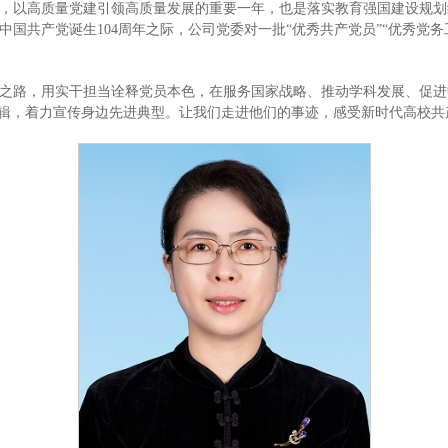
精神，以高质量党建引领高质量发展的重要一年，也是落实教育强国建设规
国共产党诞生104周年之际，公司党委对一批“优秀共产党员”“优秀党务
之路，用实干担当诠释党员本色，在服务国家战略、推动学科发展、促进
特辑，着力宣传身边先进典型。让我们走进他们的事迹，感受新时代高校