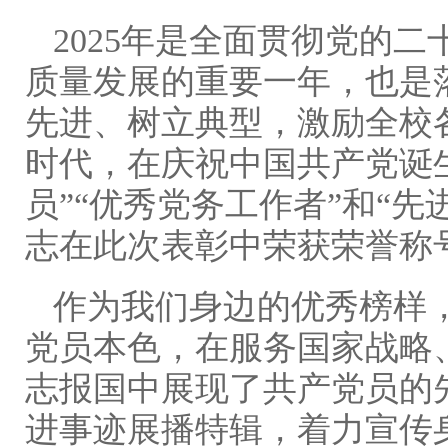
2025年是全面贯彻党的
质量发展的重要一年，也是
先进、树立典型，激励全校
时代，在庆祝中国共产党诞生
员”“优秀党务工作者”和“
志在此次表彰中荣获荣誉称
作为我们身边的优秀榜样
党员本色，在服务国家战略
志报国中展现了共产党员的
进事迹展播特辑，着力宣传