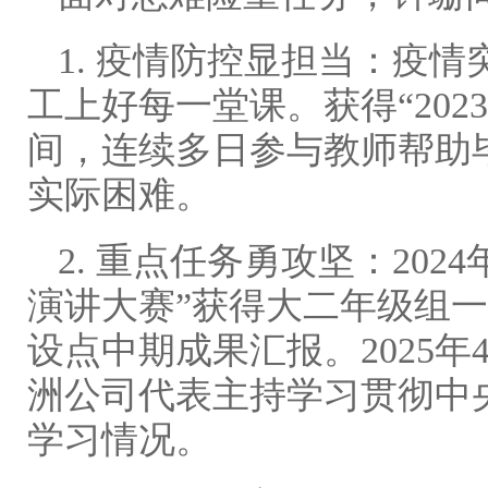
1. 疫情防控显担当：疫
工上好每一堂课。获得“20
间，连续多日参与教师帮助
实际困难。
2. 重点任务勇攻坚：202
演讲大赛”获得大二年级组
设点中期成果汇报。2025
洲公司代表主持学习贯彻中
学习情况。