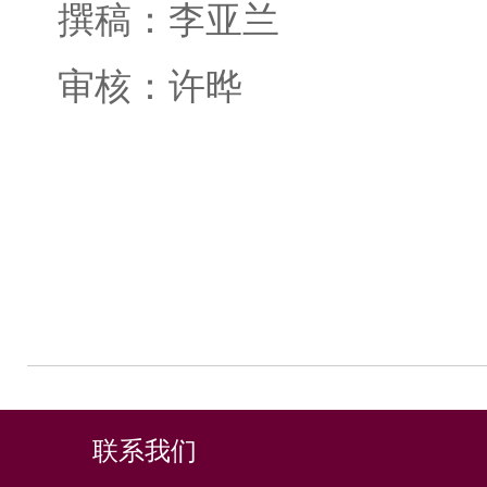
撰稿：李亚兰
审核：许晔
联系我们