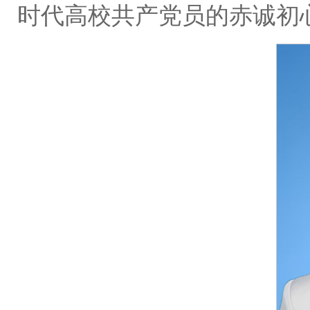
时代高校共产党员的赤诚初