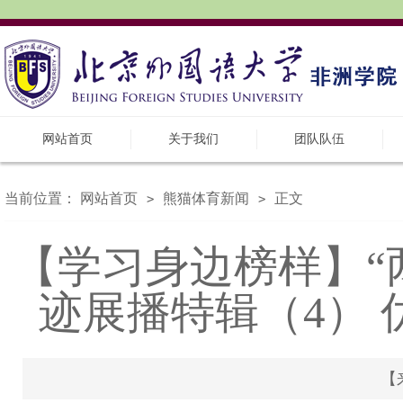
网站首页
关于我们
团队队伍
当前位置：
网站首页
熊猫体育新闻
正文
>
>
【学习身边榜样】“
迹展播特辑（4）
【来