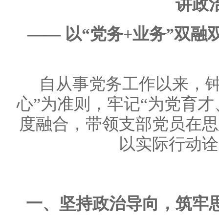
讲政
—— 以“党务+业务”双
自从事党务工作以来，钟
心”为准则，牢记“为党育
度融合，带领支部党员在思
以实际行动诠
一、坚持政治导向，筑牢