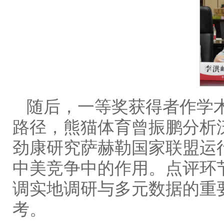
随后，一等奖获得者作学
路径，熊猫体育曾振鹏分析
劲康研究萨赫勒国家联盟运
中美竞争中的作用。点评环
调实地调研与多元数据的重
考。