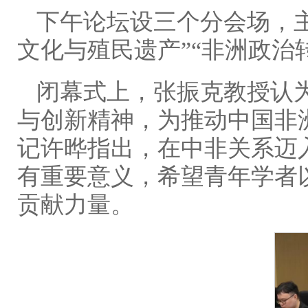
下午论坛设三个分会场，主
文化与殖民遗产”“非洲政治
闭幕式上，张振克教授认
与创新精神，为推动中国非
记许晔指出，在中非关系迈
有重要意义，希望青年学者
贡献力量。