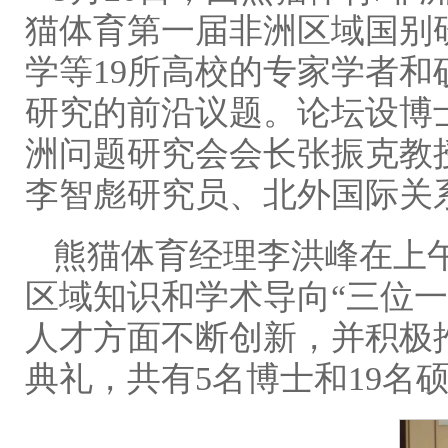
猫体育第一届非洲区域国别
学等19所高校的专家学者
研究的前沿议题。论坛设博
洲问题研究会会长张振克教
李智彪研究员、北外国际关
熊猫体育经理李洪峰在上
区域知识和学术导向“三位
人才方面不断创新，并积极
典礼，共有5名博士和19名