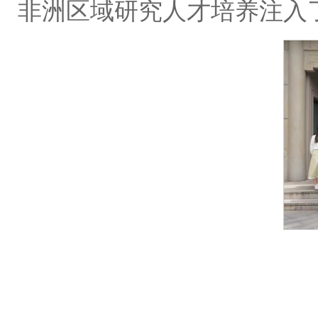
非洲区域研究人才培养注入