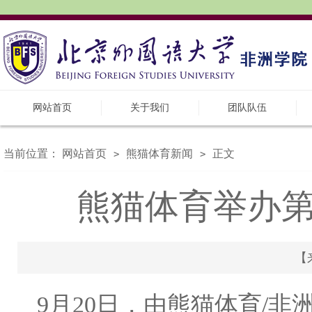
网站首页
关于我们
团队队伍
当前位置：
网站首页
熊猫体育新闻
正文
>
>
熊猫体育举办
【来
9月20日，由熊猫体育/