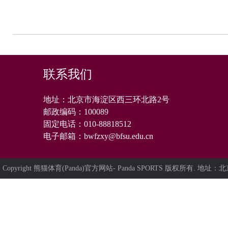
联系我们
地址：北京市海淀区西三环北路2号
邮政编码：
100089
固定电话：
010-88818512
电子邮箱：
bwfzxy@bfsu.edu.cn
Copyright 熊猫体育(Panda)官方网站- Panda SPORTS 版权所有. 地址：