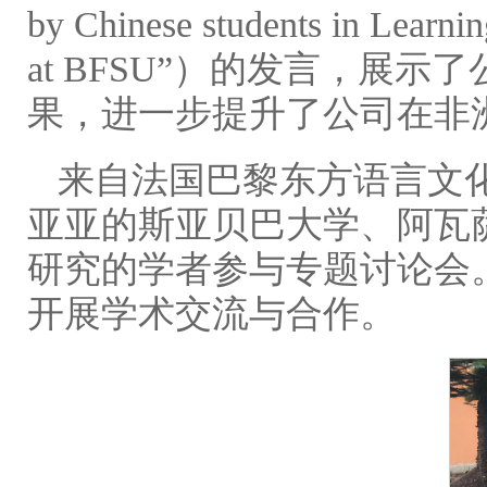
by Chinese students in Learni
at BFSU
”）的发言，展示了
果，进一步提升了公司在非
来自法国巴黎东方语言文
亚亚的斯亚贝巴大学、阿瓦
研究的学者参与专题讨论会
开展学术交流与合作。