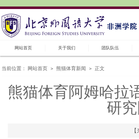
网站首页
关于我们
团队队伍
当前位置：
网站首页
熊猫体育新闻
正文
>
>
熊猫体育阿姆哈拉语
研究
【来