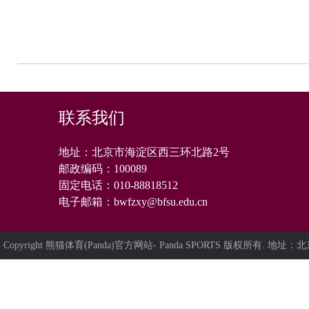
联系我们
地址：北京市海淀区西三环北路2号
邮政编码：
100089
固定电话：
010-88818512
电子邮箱：
bwfzxy@bfsu.edu.cn
Copyright 熊猫体育(Panda)官方网站- Panda SPORTS 版权所有. 地址：