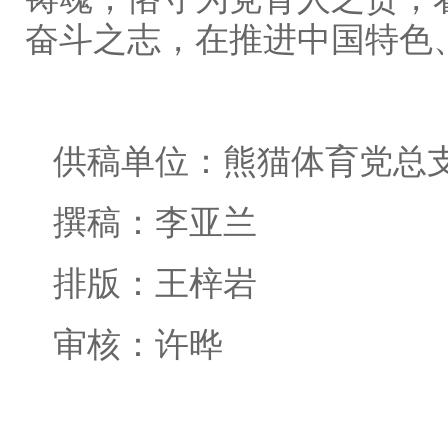
奋斗之志，在推进中国特色
供稿单位：熊猫体育党总
撰稿：李亚兰
排版：王梓岩
审核：许晔