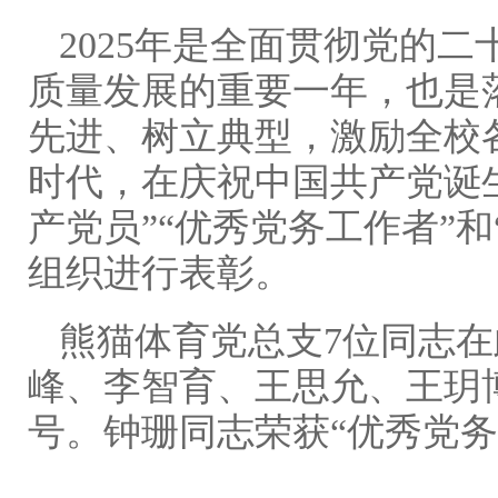
2025年是全面贯彻党的
质量发展的重要一年，也是
先进、树立典型，激励全校
时代，在庆祝中国共产党诞生
产党员”“优秀党务工作者”
组织进行表彰。
熊猫体育党总支7位同志
峰、李智育、王思允、王玥博
号。钟珊同志荣获“优秀党务