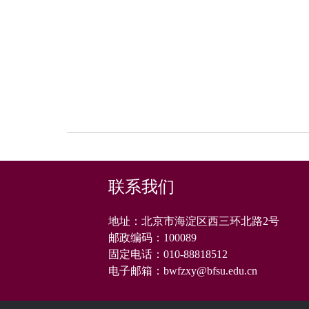
联系我们
地址：北京市海淀区西三环北路2号
邮政编码：
100089
固定电话：
010-88818512
电子邮箱：
bwfzxy@bfsu.edu.cn