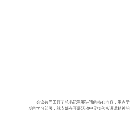
会议共同回顾了总书记重要讲话的核心内容，重点学
期的学习部署，就支部在开展活动中贯彻落实讲话精神的