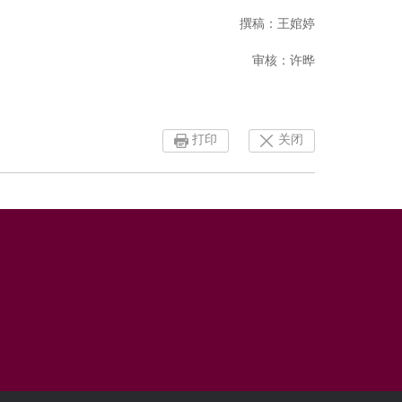
撰稿：王婠婷
审核：许晔
打印
关闭