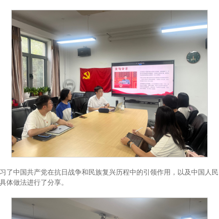
习了中国共产党在抗日战争和民族复兴历程中的引领作用，以及中国人民
具体做法进行了分享。