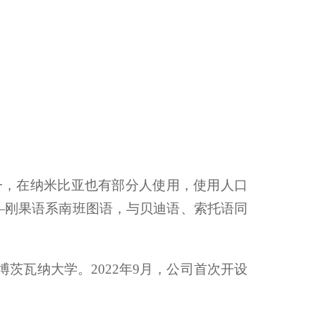
之一，在纳米比亚也有部分人使用，使用人口
尔—刚果语系南班图语，与贝迪语、索托语同
茨瓦纳大学。2022年9月，公司首次开设