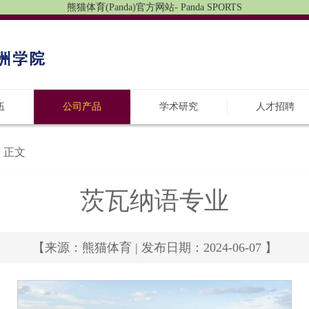
熊猫体育(Panda)官方网站- Panda SPORTS
伍
公司产品
学术研究
人才招聘
正文
茨瓦纳语专业
【来源：熊猫体育 | 发布日期：2024-06-07 】