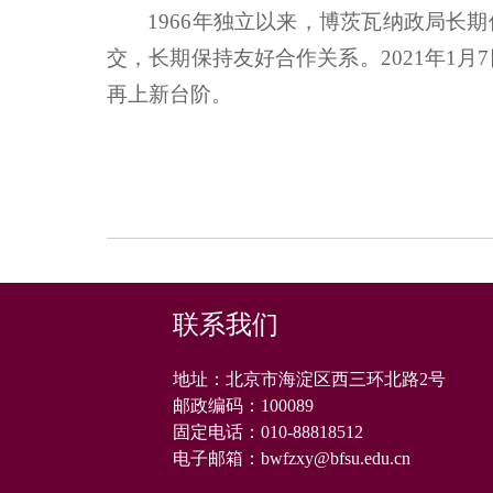
1966年独立以来，博茨瓦纳政局长期
交，长期保持友好合作关系。2021年1月
再上新台阶。
联系我们
地址：北京市海淀区西三环北路2号
邮政编码：
100089
固定电话：
010-88818512
电子邮箱：
bwfzxy@bfsu.edu.cn