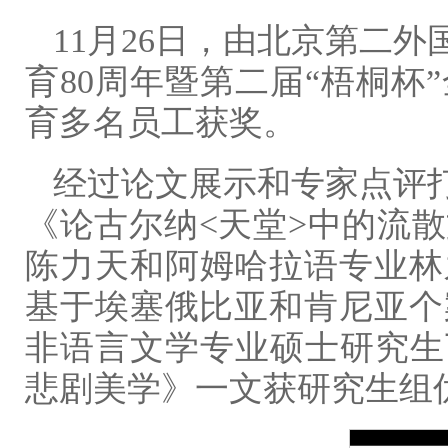
11月26日，由北京第二
育80周年暨第二届“梧桐
育多名员工获奖。
经过论文展示和专家点评
《论古尔纳<天堂>中的流
陈力天和阿姆哈拉语专业林
基于埃塞俄比亚和肯尼亚个
非语言文学专业硕士研究生
悲剧美学》一文获研究生组