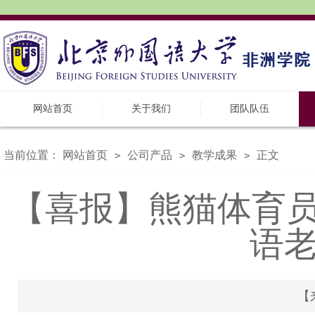
网站首页
关于我们
团队队伍
当前位置：
网站首页
公司产品
教学成果
正文
>
>
>
【喜报】熊猫体育员
语
【来