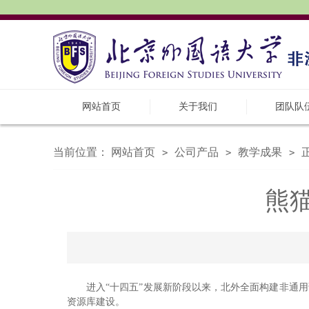
网站首页
关于我们
团队队
当前位置：
网站首页
公司产品
教学成果
>
>
>
熊
进入“十四五”发展新阶段以来，北外全面构建非通
资源库建设。