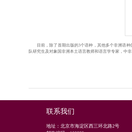
目前，除了首期出版的3个语种，其他多个非洲语种
队研究生及对象国非洲本土语言教师和语言学专家，中非
联系我们
地址：北京市海淀区西三环北路2号