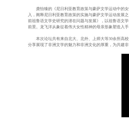
龚怡臻的《尼日利亚教育政策与豪萨文学运动中的女性
入，阐释尼日利亚教育政策的实施与豪萨文学运动发展之
前祖鲁语文学史研究的潜在问题与发展》，以祖鲁语文学
前景。龙飞洋从象征着伟大女性精神的母亲形象塑造入手
本次论坛共有来自北大、北外、上师大等30余所高
分享展现了非洲文学的魅力和非洲文化的厚重，为共建非