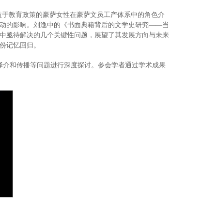
受益于教育政策的豪萨女性在豪萨文员工产体系中的角色介
动的影响。刘逸中的《书面典籍背后的文学史研究——当
中亟待解决的几个关键性问题，展望了其发展方向与未来
份记忆回归。
的译介和传播等问题进行深度探讨。参会学者通过学术成果