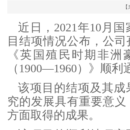
【来
近日，2021年10
目结项情况公布，公司
《英国殖民时期非洲
（1900—1960）》
该项目的结项及其成
究的发展具有重要意义
方面取得的成果。