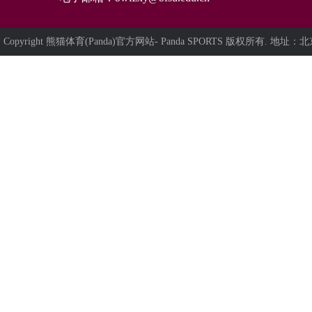
Copyright 熊猫体育(Panda)官方网站- Panda SPORTS 版权所有. 地址：