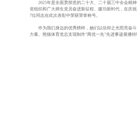
2025年是全面贯彻党的二十大、二十届三中全会
党组织和广大师生党员奋进新征程、建功新时代，在庆祝中
7位同志在此次表彰中荣获荣誉称号。
作为我们身边的优秀榜样，她们以信仰之光照亮奋斗
力量。熊猫体育党总支现制作“两优一先”先进事迹展播