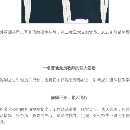
今在北外亚洲公司土耳其语教研室任教，第二教工党支部党员。2025年熊猫体
一名普通党员教师的育人答卷
温润之心引领员工成长，用真切关怀温暖青春岁月；以研思并进深耕教学
修德正身，育人润心
格遵守公司的各项规章制度，工作兢兢业业，踏实肯干。为人师表，严以
活情况，给予员工必要的关心、帮助与指导。定期、分别找毕业班同学聊
党。