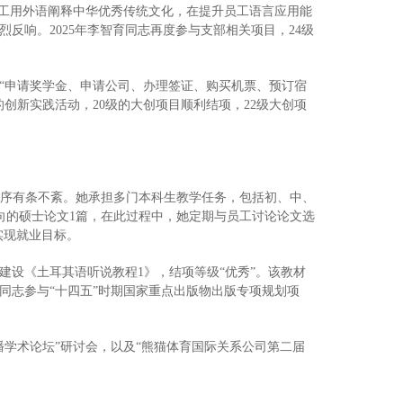
员工用外语阐释中华优秀传统文化，在提升员工语言应用能
响。2025年李智育同志再度参与支部相关项目，24级
并将“申请奖学金、申请公司、办理签证、购买机票、预订宿
创新实践活动，20级的大创项目顺利结项，22级大创项
秩序有条不紊。她承担多门本科生教学任务，包括初、中、
向的硕士论文1篇，在此过程中，她定期与员工讨论论文选
实现就业目标。
设《土耳其语听说教程1》，结项等级“优秀”。该教材
育同志参与“十四五”时期国家重点出版物出版专项规划项
播学术论坛”研讨会，以及“熊猫体育国际关系公司第二届