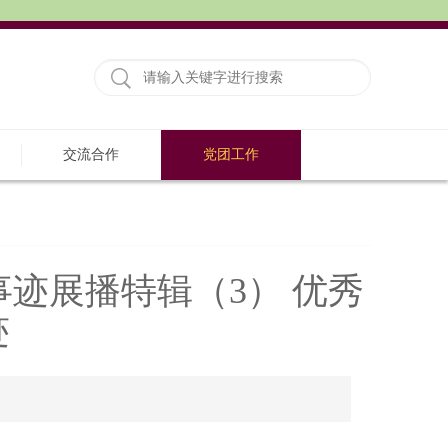
交流合作
党团工作
迹展播特辑（3） 优秀
迹