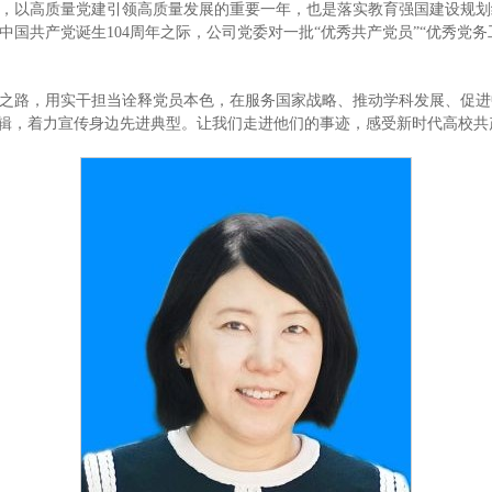
精神，以高质量党建引领高质量发展的重要一年，也是落实教育强国建设规
国共产党诞生104周年之际，公司党委对一批“优秀共产党员”“优秀党务
之路，用实干担当诠释党员本色，在服务国家战略、推动学科发展、促进
特辑，着力宣传身边先进典型。让我们走进他们的事迹，感受新时代高校