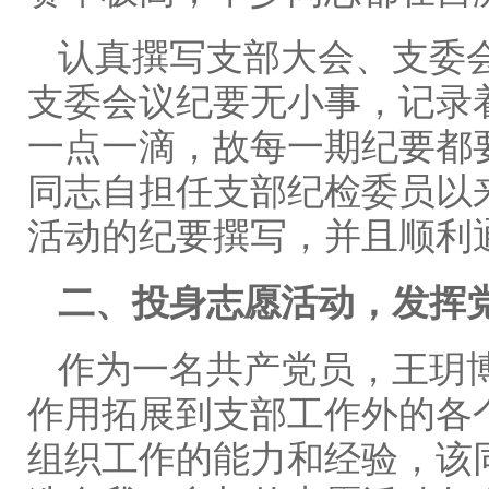
认真撰写支部大会、支委
支委会议纪要无小事，记录
一点一滴，故每一期纪要都
同志自担任支部纪检委员以
活动的纪要撰写，并且顺利
二、投身志愿活动，发挥
作为一名共产党员，王玥
作用拓展到支部工作外的各
组织工作的能力和经验，该