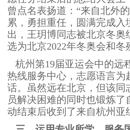
曾点名表扬道：“来自北外的
累，勇担重任，圆满完成入
出，王玥博同志被北京冬奥组
选为北京2022年冬奥会和冬
杭州第19届亚运会中的远
热线服务中心，志愿语言为
话。虽然远在北京，但该同
员解决困难的同时也锻炼了
动结束后收到了来自杭州亚
三、运用专业所学，服务