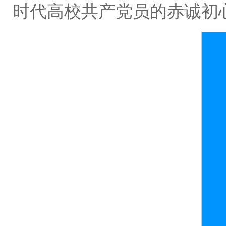
时代高校共产党员的赤诚初