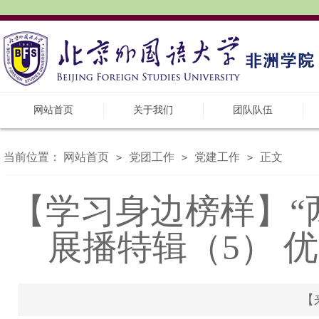
网站首页
关于我们
团队队伍
当前位置：
网站首页
党团工作
党建工作
正文
>
>
>
【学习身边榜样】“
展播特辑（5） 
【来