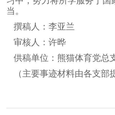
习中，努力将所学服务于国
当。
撰稿人：李亚兰
审核人：许晔
供稿单位：熊猫体育党总
（主要事迹材料由各支部