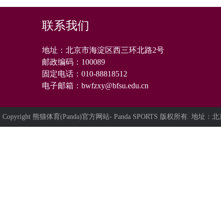
联系我们
地址：北京市海淀区西三环北路2号
邮政编码：
100089
固定电话：
010-88818512
电子邮箱：
bwfzxy@bfsu.edu.cn
Copyright 熊猫体育(Panda)官方网站- Panda SPORTS 版权所有. 地址：