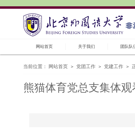
网站首页
关于我们
团队队
当前位置：
网站首页
党团工作
党建工作
>
>
>
熊猫体育党总支集体观