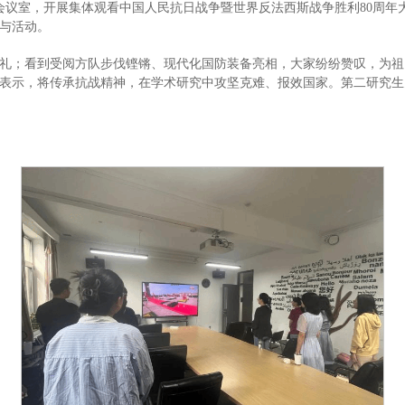
344会议室，开展集体观看中国人民抗日战争暨世界反法西斯战争胜利80
与活动。
礼；看到受阅方队步伐铿锵、现代化国防装备亮相，大家纷纷赞叹，为祖
表示，将传承抗战精神，在学术研究中攻坚克难、报效国家。第二研究生