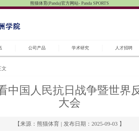
熊猫体育(Panda)官方网站- Panda SPORTS
伍
公司产品
学术研究
人才招聘
正文
看中国人民抗日战争暨世界反
大会
【来源：熊猫体育 | 发布日期：2025-09-03 】