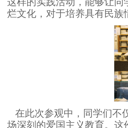
这样的实践活动，能够让同
烂文化，对于培养具有民族
在此次参观中，同学们不
场深刻的爱国主义教育。这