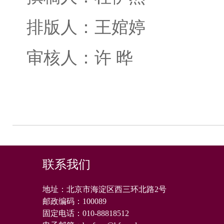
排版人：王婠婷
审核人：许 晔
联系我们
地址：北京市海淀区西三环北路2号
邮政编码：
100089
固定电话：
010-88818512