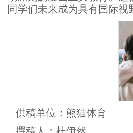
同学们未来成为具有国际视
供稿单位：熊猫体育
撰稿人：杜伊然