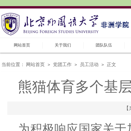
网站首页
关于我们
团队队伍
当前位置：
网站首页
党团工作
员工活动
正文
>
>
>
熊猫体育多个基
【来
为积极响应国家关于