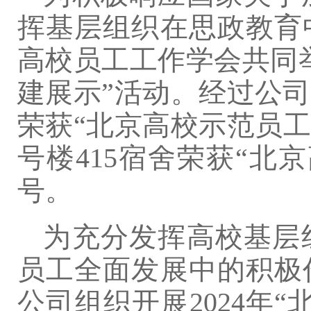
挥基层组织在思政教育
高校员工工作学会共同举
建展示”活动。经过公司
荣获“北京高校示范员工
号楼415宿舍荣获“北
号。
为充分发挥高校基层
员工全面发展中的积极
公司组织开展2024年