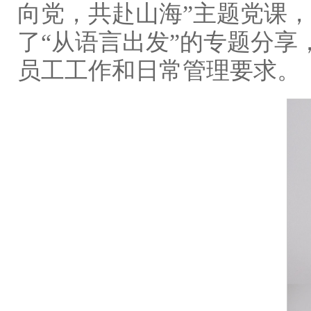
向党，共赴山海”主题党课
了“从语言出发”的专题分
员工工作和日常管理要求。