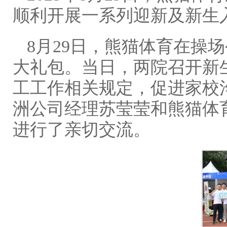
顺利开展一系列迎新及新生
8月29日，熊猫体育在操
大礼包。当日，两院召开新
工工作相关规定，促进家校
洲公司经理苏莹莹和熊猫体
进行了亲切交流。