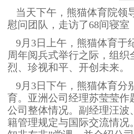
当天下午，熊猫体育院领
慰问团队，走访了68间寝
9月3日上午，熊猫体育于
周年阅兵式举行之际，组织
烈、珍视和平、开创未来。
9月3日下午，熊猫体育分
育。亚洲公司经理苏莹莹作
公司整体情况。副经理汪波
籍管理规定与国际交流情况