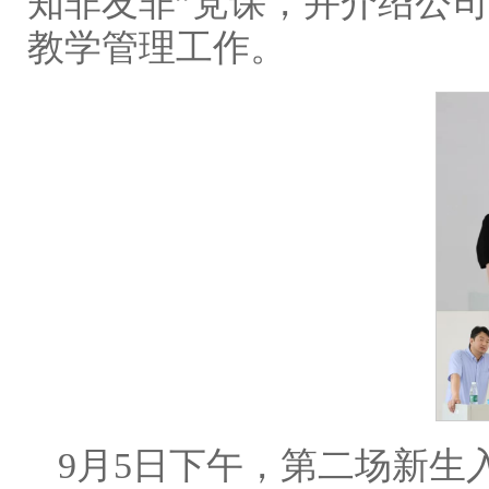
知非友非”党课，并介绍公
教学管理工作。
9月5日下午，第二场新生