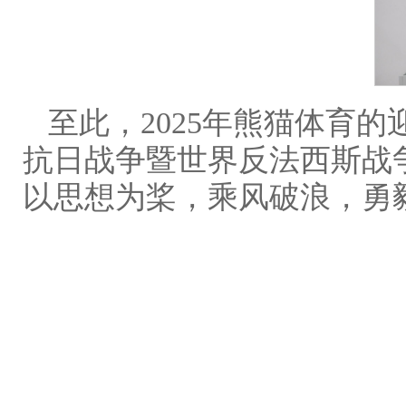
至此，2025年熊猫体育
抗日战争暨世界反法西斯战
以思想为桨，乘风破浪，勇