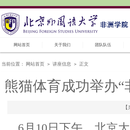
网站首页
关于我们
团队队伍
当前位置：
网站首页
讲座信息
正文
>
>
熊猫体育成功举办“
【来
6月10日下午，北京