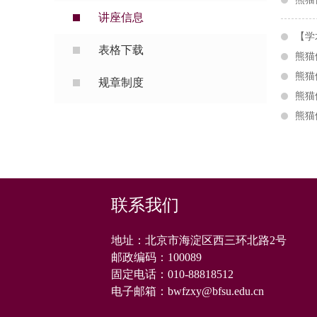
讲座信息
【学
表格下载
熊猫
熊猫
规章制度
熊猫
熊猫
联系我们
地址：北京市海淀区西三环北路2号
邮政编码：
100089
固定电话：
010-88818512
电子邮箱：
bwfzxy@bfsu.edu.cn