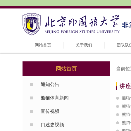
网站首页
关于我们
团队队
网站首页
当前位
通知公告
讲
熊猫体育新闻
熊猫
熊猫
宣传视频
熊猫
熊猫
口述史视频
熊猫