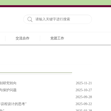
交流合作
党团工作
别研究转向
2025-11-21
全与保护问题
2025-10-27
2025-09-28
年议程设计的思考”
2025-09-22
命”
2025-03-28