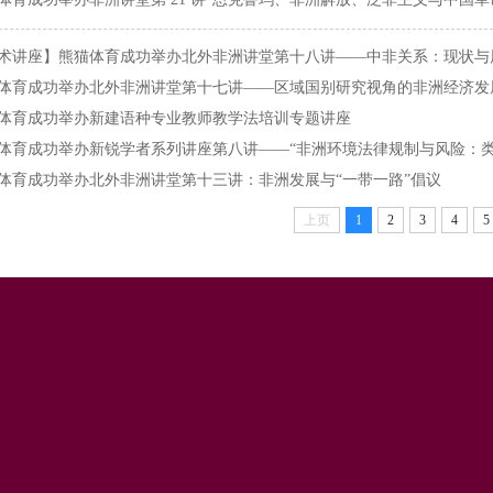
术讲座】熊猫体育成功举办北外非洲讲堂第十八讲——中非关系：现状与
体育成功举办北外非洲讲堂第十七讲——区域国别研究视角的非洲经济发
体育成功举办新建语种专业教师教学法培训专题讲座
体育成功举办新锐学者系列讲座第八讲——“非洲环境法律规制与风险：类
体育成功举办北外非洲讲堂第十三讲：非洲发展与“一带一路”倡议
上页
1
2
3
4
5