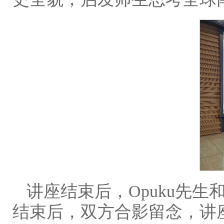
讲座结束后，Opuku先
结束后，双方合影留念，讲