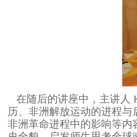
在随后的讲座中，主讲人 Kye
历、非洲解放运动的进程与
非洲革命进程中的影响等内
史全貌，启发师生思考全球