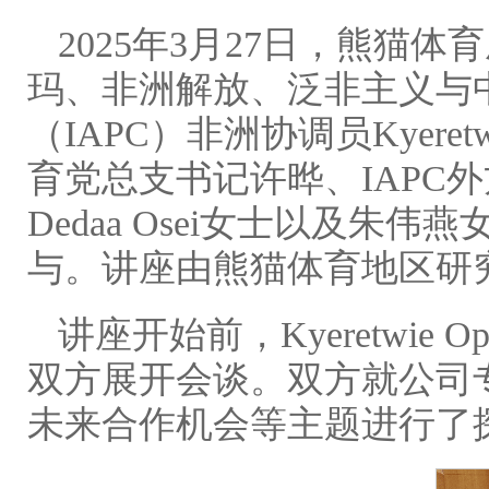
2025年3月27日，熊猫体
玛、非洲解放、泛非主义与
（IAPC）非洲协调员Kyer
育党总支书记许晔、IAPC外方代
Dedaa Osei女士以及
与。讲座由熊猫体育地区研
讲座开始前，Kyeretwi
双方展开会谈。双方就公司专
未来合作机会等主题进行了