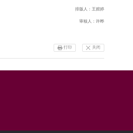
排版人：王婠婷
审核人：许晔
打印
关闭