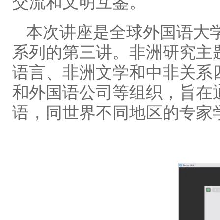
交流和文明互鉴。
本次讲座是全球外国语大
系列的第三讲。非洲研究主
语言、非洲文学和中非关系
和外国语公司等组织，旨在
语，同世界不同地区的专家