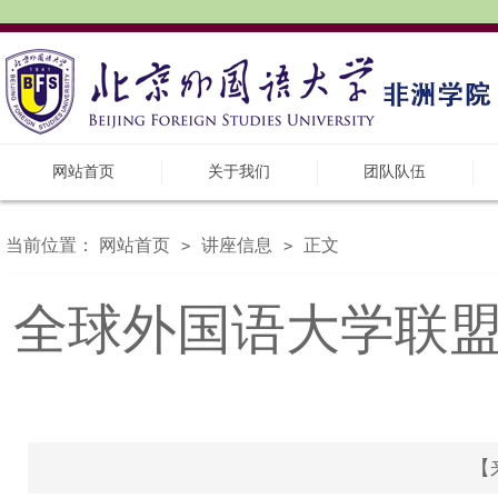
网站首页
关于我们
团队队伍
当前位置：
网站首页
讲座信息
正文
>
>
全球外国语大学联
【来