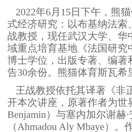
2022年6月15日下午，
式经济研究：以布基纳法索
战教授，现任武汉大学、华
域重点培育基地《法国研究
博士学位，出版专著、编著和
告30余份。熊猫体育斯瓦
王战教授依托其译著《非
开本次讲座，原著作者为世界
Benjamin）与塞内加尔谢
（Ahmadou Aly Mb