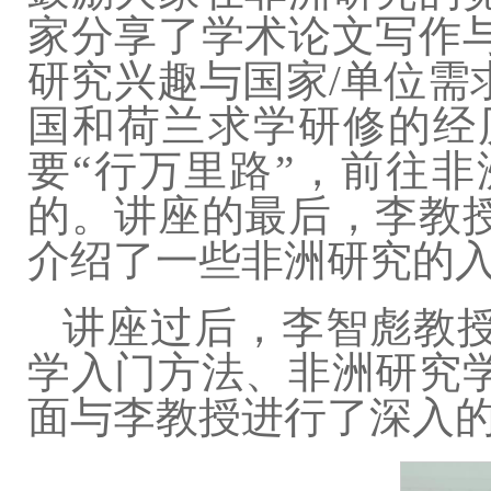
家分享了学术论文写作
研究兴趣与国家/单位需
国和荷兰求学研修的经
要“行万里路”，前往
的。讲座的最后，李教
介绍了一些非洲研究的
讲座过后，李智彪教
学入门方法、非洲研究
面与李教授进行了深入