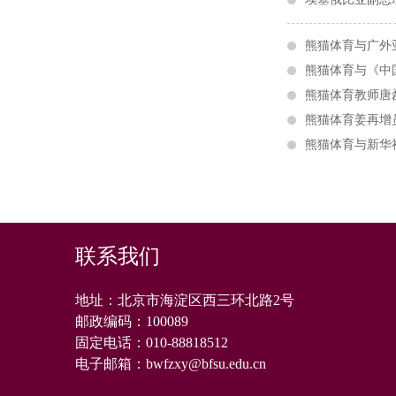
熊猫体育与广外
熊猫体育与《中
熊猫体育教师唐
熊猫体育姜再增
熊猫体育与新华
联系我们
地址：北京市海淀区西三环北路2号
邮政编码：
100089
固定电话：
010-88818512
电子邮箱：
bwfzxy@bfsu.edu.cn