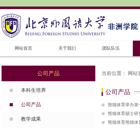
网站首页
关于我们
团队队伍
公司产品
当前位置：
网站
本科生培养
公司产品
公司产品
熊猫体育举办第
熊猫体育硕士研
教学成果
熊猫体育熊猫体