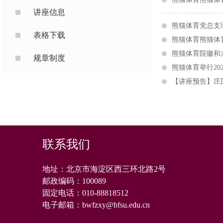
讲座信息
熊猫体育党总支
表格下载
熊猫体育熊猫体
熊猫体育院徽和
规章制度
熊猫体育举行2
【讲座预告】庄
联系我们
地址：北京市海淀区西三环北路2号
邮政编码：
100089
固定电话：
010-88818512
电子邮箱：
bwfzxy@bfsu.edu.cn